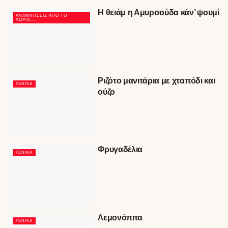
Η θειάμ η Αμυρσούδα κάν’ ψουμί
ΑΝΑΜΝΉΣΕΙΣ ΑΠΟ ΤΟ
ΧΩΡΙΌ....
Ριζότο μανιτάρια με χταπόδι και
ΓΕΝΙΚΆ
ούζο
Φρυγαδέλια
ΓΕΝΙΚΆ
Λεμονόπιτα
ΓΕΝΙΚΆ