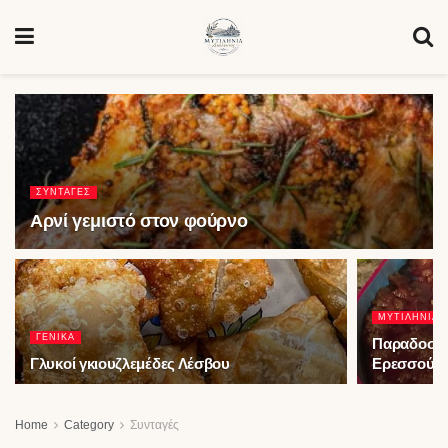
ΣΥΝΤΑΓΈΣ
Αρνί γεμιστό στον φούρνο
ΜΥΤΙΛΗΝΙΆ 
ΓΕΝΙΚΆ
Παραδοσια
Γλυκοί γκιουζλεμέδες Λέσβου
Ερεσσού
Home
Category
Συνταγές