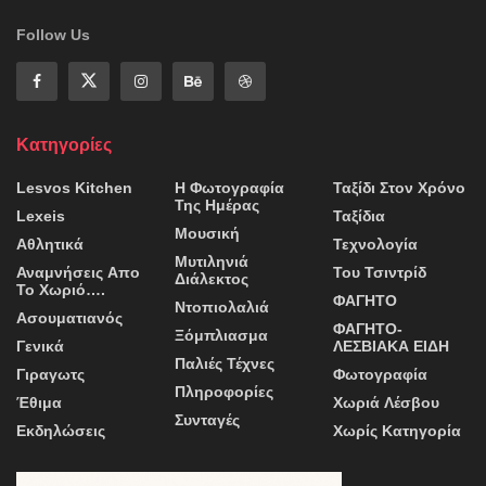
Follow Us
Κατηγορίες
Lesvos Kitchen
Η Φωτογραφία
Ταξίδι Στον Χρόνο
Της Ημέρας
Lexeis
Ταξίδια
Μουσική
Αθλητικά
Τεχνολογία
Μυτιληνιά
Αναμνήσεις Απο
Του Τσιντρίδ
Διάλεκτος
Το Χωριό….
ΦΑΓΗΤΟ
Ντοπιολαλιά
Ασουματιανός
ΦΑΓΗΤΟ-
Ξόμπλιασμα
Γενικά
ΛΕΣΒΙΑΚΑ ΕΙΔΗ
Παλιές Τέχνες
Γιραγωτς
Φωτογραφία
Πληροφορίες
Έθιμα
Χωριά Λέσβου
Συνταγές
Εκδηλώσεις
Χωρίς Κατηγορία