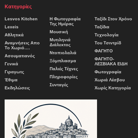
Κατηγορίες
Lesvos Kitchen
Η Φωτογραφία
Ταξίδι Στον Χρόνο
Της Ημέρας
Lexeis
Ταξίδια
Μουσική
Αθλητικά
Τεχνολογία
Μυτιληνιά
Αναμνήσεις Απο
Του Τσιντρίδ
Διάλεκτος
Το Χωριό….
ΦΑΓΗΤΟ
Ντοπιολαλιά
Ασουματιανός
ΦΑΓΗΤΟ-
Ξόμπλιασμα
Γενικά
ΛΕΣΒΙΑΚΑ ΕΙΔΗ
Παλιές Τέχνες
Γιραγωτς
Φωτογραφία
Πληροφορίες
Έθιμα
Χωριά Λέσβου
Συνταγές
Εκδηλώσεις
Χωρίς Κατηγορία